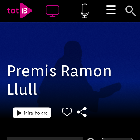
☰
Premis Ramon
Llull
Episodi: PRLL-26
Episodi: ePRLL-2
1 h 42 min
1 h 39 min
Premis Ramon L