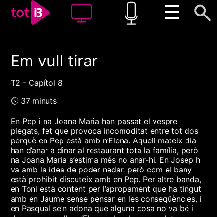
☰
Em vull tirar
00:00
00:00
1x
T2 - Capítol 8
🕓 37 minuts
En Pep i na Joana Maria han passat el vespre
plegats, fet que provoca incomoditat entre tot dos
perquè en Pep està amb n’Elena. Aquell mateix dia
han d’anar a dinar al restaurant tota la família, però
na Joana Maria s’estima més no anar-hi. En Josep hi
va amb la idea de poder nedar, però com el bany
està prohibit discuteix amb en Pep. Per altre banda,
en Toni està content per l’apropament que ha tingut
amb en Jaume sense pensar en les conseqüències, i
en Pasqual se’n adona que alguna cosa no va bé i