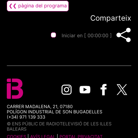
❮❮ pàgina del programa
Comparteix
Iniciar en [
00:00:00
]
CARRER MADALENA, 21, 07180
POLÍGON INDUSTRIAL DE SON BUGADELLES
(+34) 971 139 333
© ENS PÚBLIC DE RADIOTELEVISIÓ DE LES ILLES
BALEARS
COOKIES
|
AVÍS LEGAL
|
PORTAL PRIVACITAT