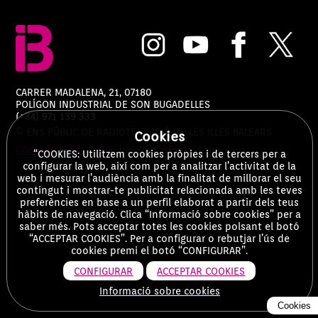
CARRER MADALENA, 21, 07180
POLÍGON INDUSTRIAL DE SON BUGADELLES
(+34) 971 139 333
© ENS PÚBLIC DE RADIOTELEVISIÓ DE LES ILLES BALEARS
Cookies
COOKIES
|
AVÍS LEGAL
|
PORTAL PRIVACITAT
“COOKIES: Utilitzem cookies pròpies i de tercers per a
configurar la web, així com per a analitzar l’activitat de la
web i mesurar l’audiència amb la finalitat de millorar el seu
contingut i mostrar-te publicitat relacionada amb les teves
preferències en base a un perfil elaborat a partir dels teus
hàbits de navegació. Clica “Informació sobre cookies” per a
saber més. Pots acceptar totes les cookies polsant el botó
“ACCEPTAR COOKIES”. Per a configurar o rebutjar l’ús de
cookies premi el botó “CONFIGURAR”.
CONFIGURAR
ACCEPTAR COOKIES
Informació sobre cookies
Cookies