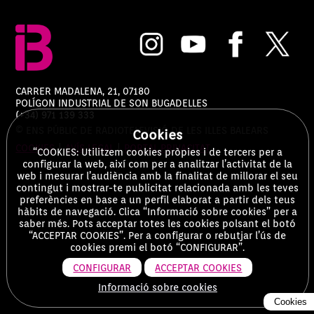
CARRER MADALENA, 21, 07180
POLÍGON INDUSTRIAL DE SON BUGADELLES
(+34) 971 139 333
© ENS PÚBLIC DE RADIOTELEVISIÓ DE LES ILLES BALEARS
Cookies
COOKIES
|
AVÍS LEGAL
|
PORTAL PRIVACITAT
“COOKIES: Utilitzem cookies pròpies i de tercers per a
configurar la web, així com per a analitzar l’activitat de la
web i mesurar l’audiència amb la finalitat de millorar el seu
contingut i mostrar-te publicitat relacionada amb les teves
preferències en base a un perfil elaborat a partir dels teus
hàbits de navegació. Clica “Informació sobre cookies” per a
saber més. Pots acceptar totes les cookies polsant el botó
“ACCEPTAR COOKIES”. Per a configurar o rebutjar l’ús de
cookies premi el botó “CONFIGURAR”.
CONFIGURAR
ACCEPTAR COOKIES
Informació sobre cookies
Cookies