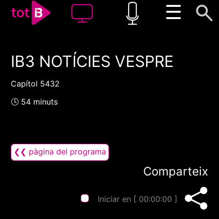
☰
IB3 NOTÍCIES VESPRE
00:00
00:00
1x
Capítol 5432
🕓 54 minuts
❮❮ pàgina del programa
Comparteix
Iniciar en [
00:00:00
]