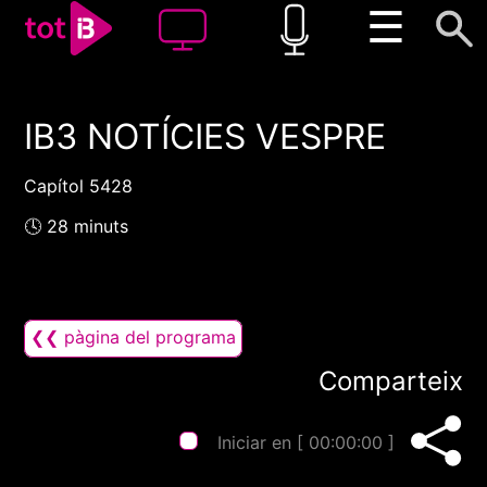
☰
IB3 NOTÍCIES VESPRE
00:00
00:00
1x
Capítol 5428
🕓 28 minuts
❮❮ pàgina del programa
Comparteix
Iniciar en [
00:00:00
]