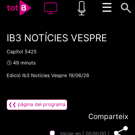
☰
IB3 NOTÍCIES VESPRE
00:00
00:00
1x
Capítol 5425
🕓 49 minuts
Edició Ib3 Notícies Vespre 19/06/26
❮❮ pàgina del programa
Comparteix
Iniciar en [
00:00:00
]