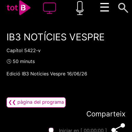
☰
IB3 NOTÍCIES VESPRE
00:00
00:00
1x
Capítol 5422-v
🕓 50 minuts
Edició IB3 Notícies Vespre 16/06/26
❮❮ pàgina del programa
Comparteix
Iniciar en [
00:00:00
]