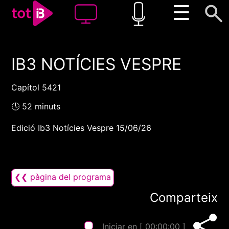
☰
IB3 NOTÍCIES VESPRE
00:00
00:00
1x
Capítol 5421
🕓 52 minuts
Edició Ib3 Notícies Vespre 15/06/26
❮❮ pàgina del programa
Comparteix
Iniciar en [
00:00:00
]