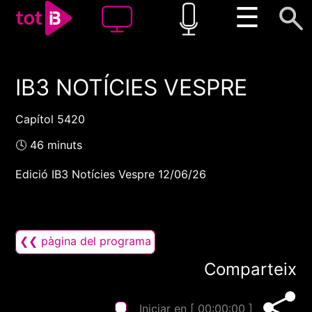
☰
IB3 NOTÍCIES VESPRE
00:00
00:00
1x
Capítol 5420
🕓 46 minuts
Edició IB3 Notícies Vespre 12/06/26
❮❮ pàgina del programa
Comparteix
Iniciar en [
00:00:00
]