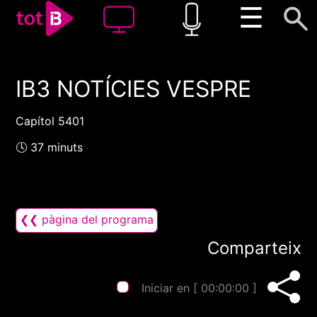
☰
IB3 NOTÍCIES VESPRE
00:00
00:00
1x
Capítol 5401
🕓 37 minuts
❮❮ pàgina del programa
Comparteix
Iniciar en [
00:00:00
]