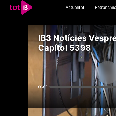
Actualitat
Retransmis
IB3 Notícies Vespre
Capítol 5398
00:00