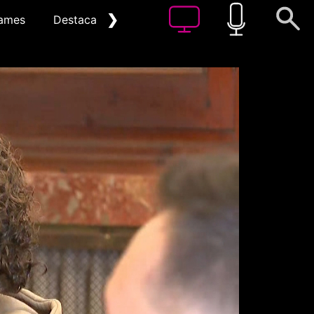
❯
ames
Destacat
Arxiu