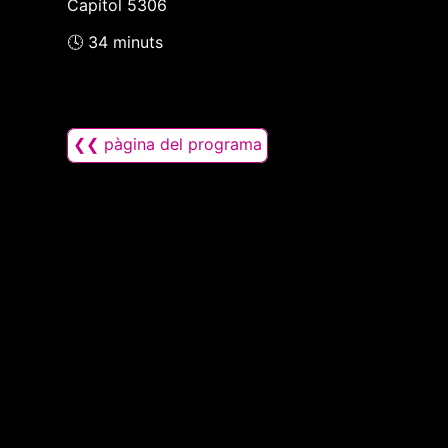
Capítol 5306
🕓 34 minuts
❮❮ pàgina del programa