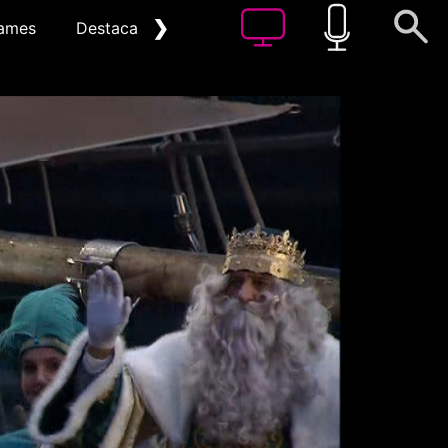
❯
ames
Destacat
Arxiu