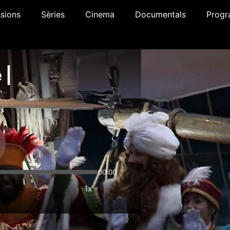
sions
Sèries
Cinema
Documentals
Progr
 |
00:00
1x