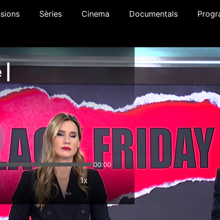
sions
Sèries
Cinema
Documentals
Progr
 |
00:00
1x