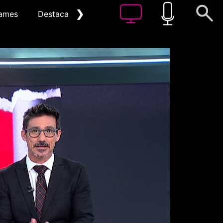
❯
ames
Destacat
Arxiu