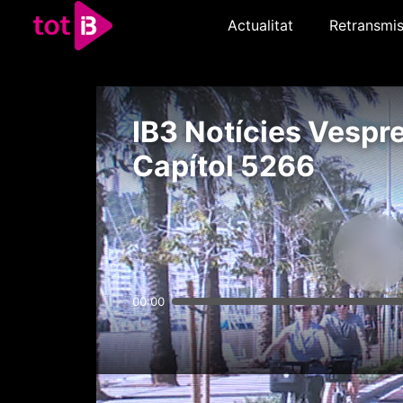
Actualitat
Retransmis
IB3 Notícies Vespre
Capítol 5266
00:00