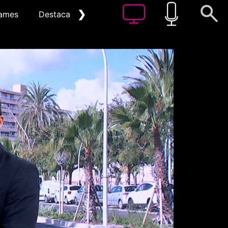
❯
ames
Destacat
Arxiu