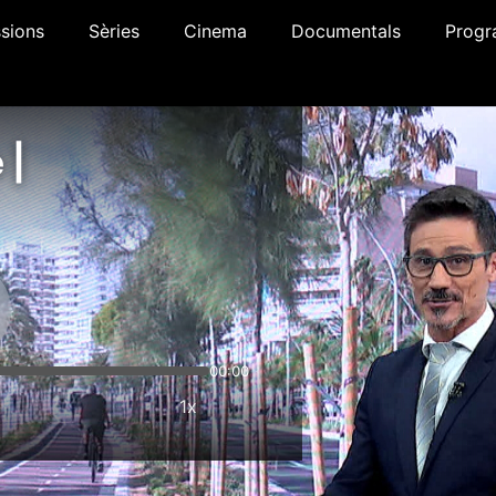
sions
Sèries
Cinema
Documentals
Progr
 |
00:00
1x