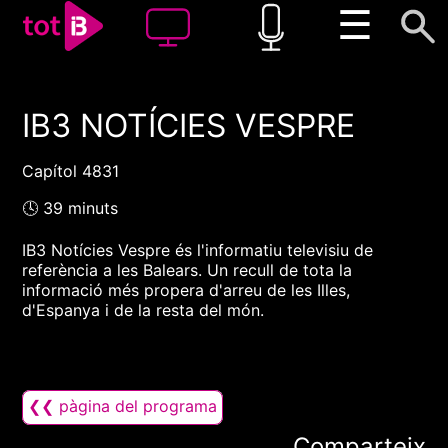
☰
IB3 NOTÍCIES VESPRE
00:00
00:00
1x
Capítol 4831
🕓 39 minuts
IB3 Notícies Vespre és l'informatiu televisiu de
referència a les Balears. Un recull de tota la
informació més propera d'arreu de les Illes,
d'Espanya i de la resta del món.
❮❮ pàgina del programa
Comparteix