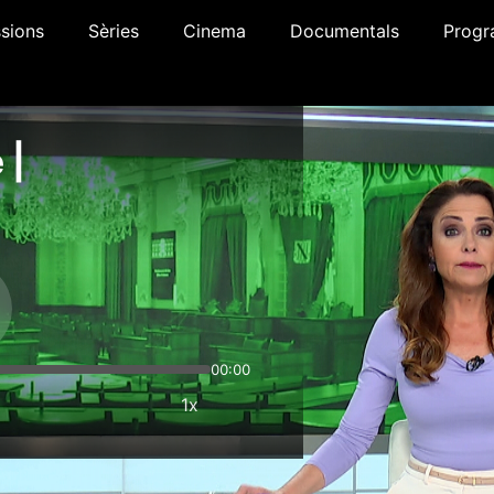
sions
Sèries
Cinema
Documentals
Progr
 |
00:00
1x