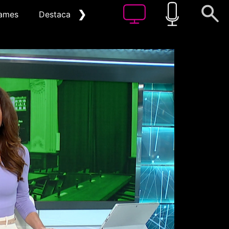
❯
ames
Destacat
Arxiu