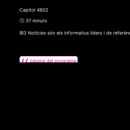
Capítol 4802
🕓 37 minuts
IB3 Notícies són els informatius líders i de referènci
❮❮ pàgina del programa