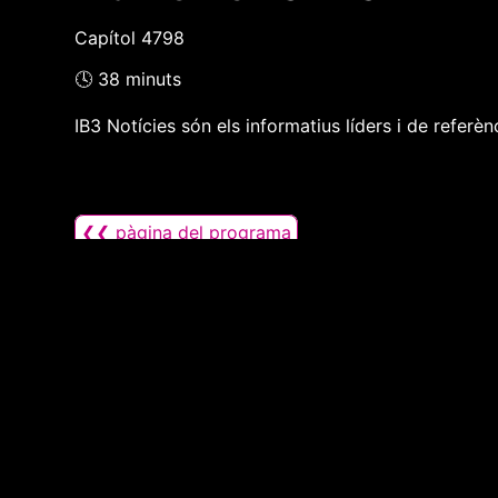
Capítol 4798
🕓 38 minuts
IB3 Notícies són els informatius líders i de referènci
❮❮ pàgina del programa