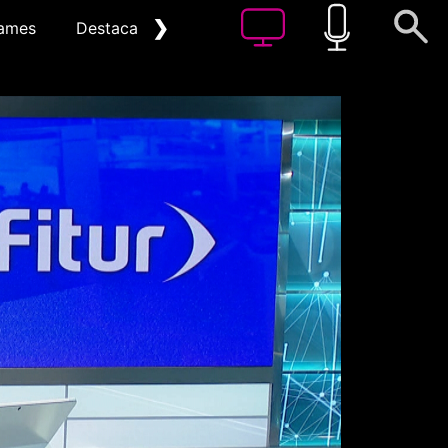
❯
ames
Destacat
Arxiu