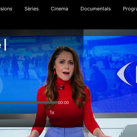
sions
Sèries
Cinema
Documentals
Progr
 |
00:00
1x