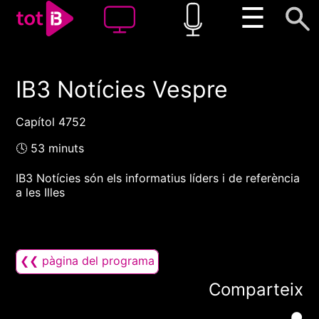
☰
IB3 Notícies Vespre
00:00
00:00
1x
Capítol 4752
🕓 53 minuts
IB3 Notícies són els informatius líders i de referència
a les Illes
❮❮ pàgina del programa
Comparteix