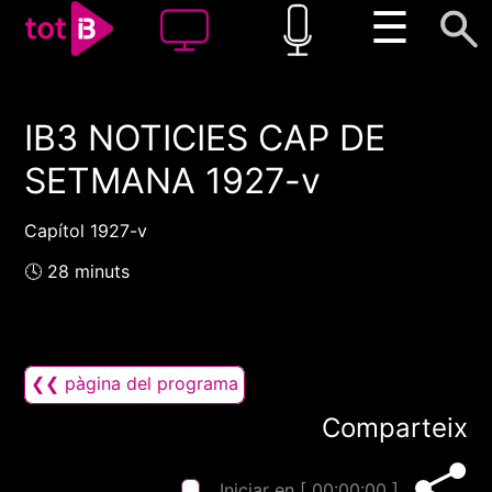
☰
IB3 NOTICIES CAP DE
00:00
00:00
SETMANA 1927-v
1x
Capítol 1927-v
🕓 28 minuts
❮❮ pàgina del programa
Comparteix
Iniciar en [
00:00:00
]