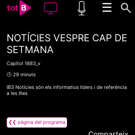
☰
NOTÍCIES VESPRE CAP DE
00:00
00:00
SETMANA
1x
Capítol 1883_v
🕓 29 minuts
IB3 Notícies són els informatius líders i de referència
a les Illes
❮❮ pàgina del programa
Comparteix