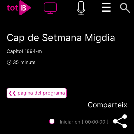
☰
Cap de Setmana Migdia
00:00
00:00
1x
Capítol 1894-m
🕓 35 minuts
❮❮ pàgina del programa
Comparteix
Iniciar en [
00:00:00
]