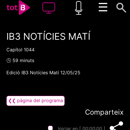
☰
IB3 NOTÍCIES MATÍ
00:00
00:00
1x
Capítol 1044
🕓 59 minuts
Edició IB3 Notícies Matí 12/05/25
❮❮ pàgina del programa
Comparteix
Iniciar en [
00:00:00
]