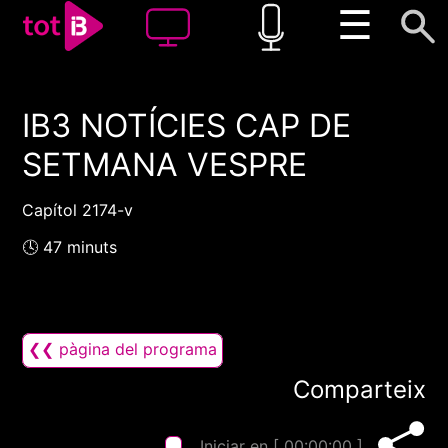
☰
IB3 NOTÍCIES CAP DE
00:00
00:00
SETMANA VESPRE
1x
Capítol 2174-v
🕓 47 minuts
❮❮ pàgina del programa
Comparteix
Iniciar en [
00:00:00
]