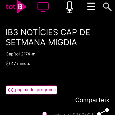
☰
IB3 NOTÍCIES CAP DE
00:00
00:00
SETMANA MIGDIA
1x
Capítol 2174-m
🕓 47 minuts
❮❮ pàgina del programa
Comparteix
Iniciar en [
00:00:00
]