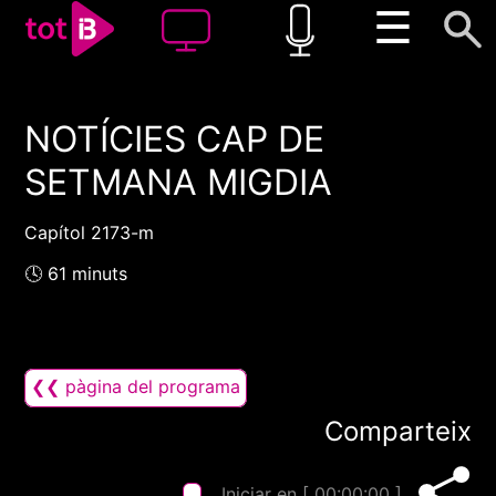
☰
NOTÍCIES CAP DE
00:00
00:00
SETMANA MIGDIA
1x
Capítol 2173-m
🕓 61 minuts
❮❮ pàgina del programa
Comparteix
Iniciar en [
00:00:00
]