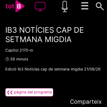
☰
IB3 NOTÍCIES CAP DE
00:00
00:00
SETMANA MIGDIA
1x
Capítol 2170-m
🕓 56 minuts
Edició Ib3 Notícies cap de setmana migdia 21/06/26
❮❮ pàgina del programa
Comparteix