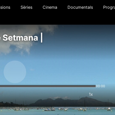
sions
Sèries
Cinema
Documentals
Progr
e Setmana |
00:00
1x