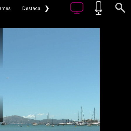
❯
ames
Destacat
Arxiu