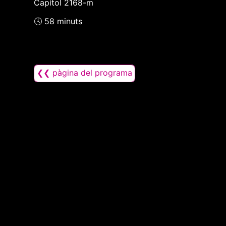
Capítol 2168-m
🕓 58 minuts
❮❮ pàgina del programa