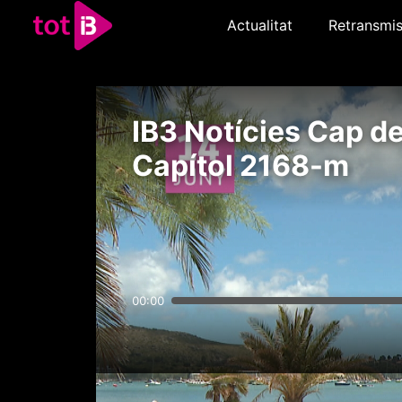
Actualitat
Retransmis
IB3 Notícies Cap d
Capítol 2168-m
00:00