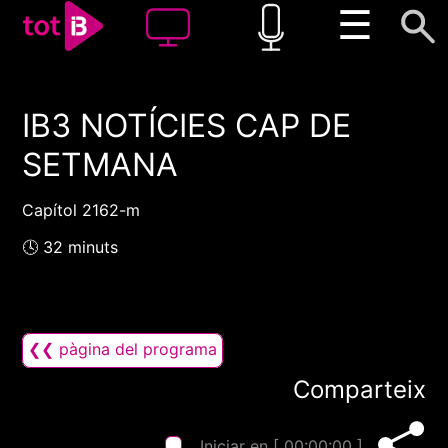
☰
IB3 NOTÍCIES CAP DE
00:00
00:00
SETMANA
1x
Capítol 2162-m
🕓 32 minuts
❮❮ pàgina del programa
Comparteix
Iniciar en [
00:00:00
]