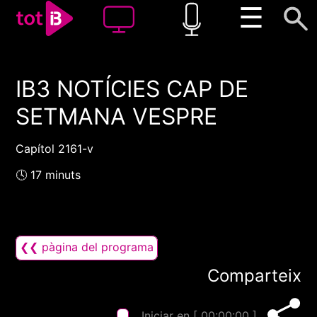
☰
IB3 NOTÍCIES CAP DE
00:00
00:00
SETMANA VESPRE
1x
Capítol 2161-v
🕓 17 minuts
❮❮ pàgina del programa
Comparteix
Iniciar en [
00:00:00
]