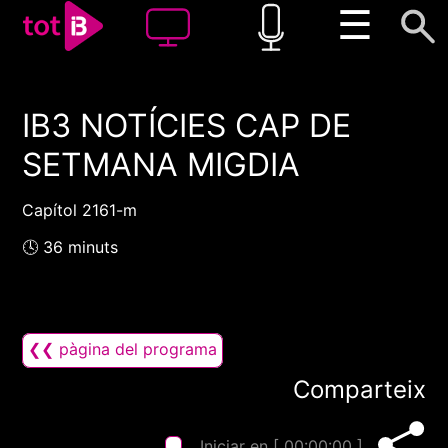
☰
IB3 NOTÍCIES CAP DE
00:00
00:00
SETMANA MIGDIA
1x
Capítol 2161-m
🕓 36 minuts
❮❮ pàgina del programa
Comparteix
Iniciar en [
00:00:00
]