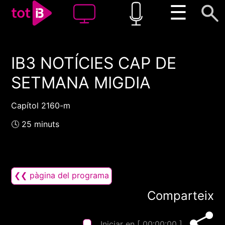
☰
IB3 NOTÍCIES CAP DE
00:00
00:00
SETMANA MIGDIA
1x
Capítol 2160-m
🕓 25 minuts
❮❮ pàgina del programa
Comparteix
Iniciar en [
00:00:00
]