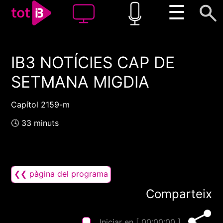
☰
IB3 NOTÍCIES CAP DE
00:00
00:00
SETMANA MIGDIA
1x
Capítol 2159-m
🕓 33 minuts
❮❮ pàgina del programa
Comparteix
Iniciar en [
00:00:00
]