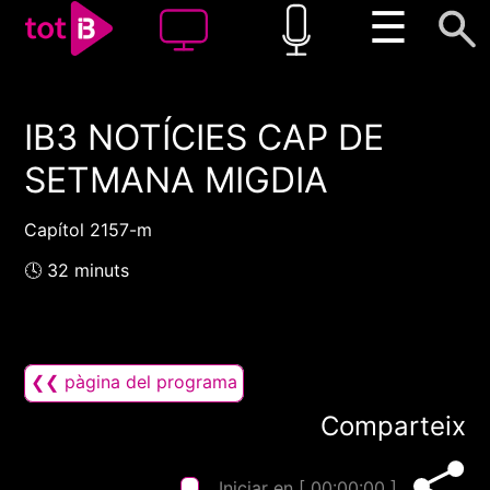
☰
IB3 NOTÍCIES CAP DE
00:00
00:00
SETMANA MIGDIA
1x
Capítol 2157-m
🕓 32 minuts
❮❮ pàgina del programa
Comparteix
Iniciar en [
00:00:00
]