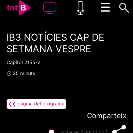
☰
IB3 NOTÍCIES CAP DE
00:00
00:00
SETMANA VESPRE
1x
Capítol 2155-v
🕓 35 minuts
❮❮ pàgina del programa
Comparteix
Iniciar en [
00:00:00
]