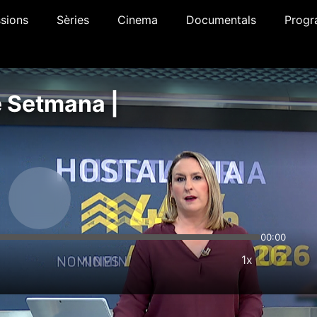
sions
Sèries
Cinema
Documentals
Progr
e Setmana |
00:00
1x