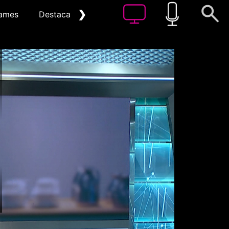
❯
ames
Destacat
Arxiu