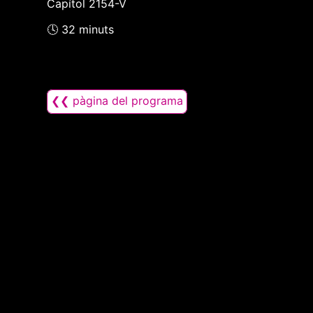
Capítol 2154-V
🕓 32 minuts
❮❮ pàgina del programa