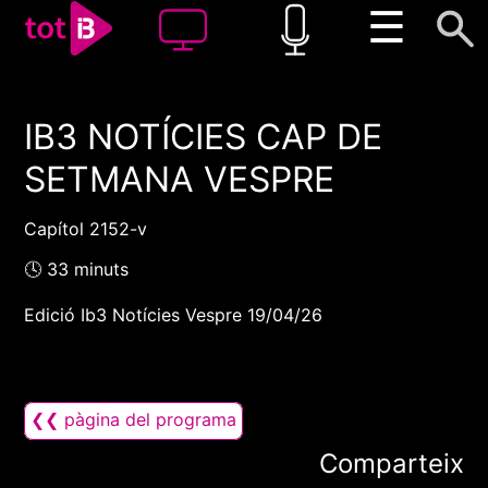
☰
IB3 NOTÍCIES CAP DE
00:00
00:00
SETMANA VESPRE
1x
Capítol 2152-v
🕓 33 minuts
Edició Ib3 Notícies Vespre 19/04/26
❮❮ pàgina del programa
Comparteix