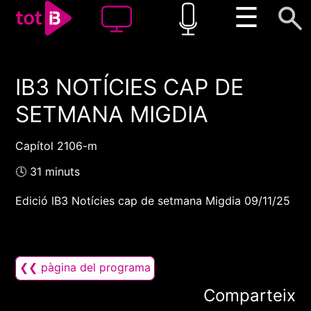
☰
IB3 NOTÍCIES CAP DE
00:00
00:00
SETMANA MIGDIA
1x
Capítol 2106-m
🕓 31 minuts
Edició IB3 Notícies cap de setmana Migdia 09/11/25
❮❮ pàgina del programa
Comparteix