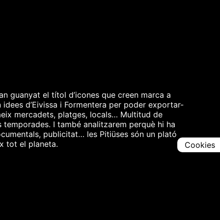
n guanyat el títol d’icones que creen marca a
n idees d’Eivissa i Formentera per poder exportar-
aeix mercadets, platges, locals… Multitud de
es temporades. I també analitzarem perquè hi ha
documentals, publicitat… les Pitiüses són un plató
 tot el planeta.
Cookies
Comparteix