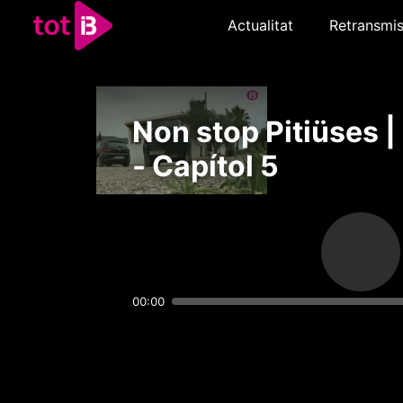
Actualitat
Retransmis
Non stop Pitiüses |
- Capítol 5
00:00