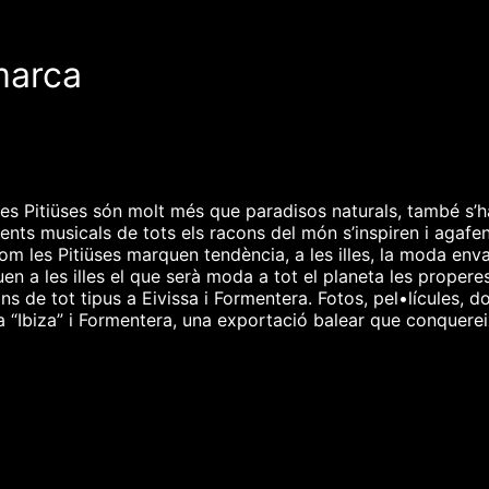
marca
s Pitiüses són molt més que paradisos naturals, també s’ha
ents musicals de tots els racons del món s’inspiren i agafe
om les Pitiüses marquen tendència, a les illes, la moda env
en a les illes el que serà moda a tot el planeta les proper
ons de tot tipus a Eivissa i Formentera. Fotos, pel•lícules, 
a “Ibiza” i Formentera, una exportació balear que conquereix