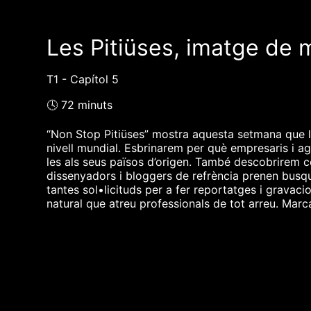
Les Pitiüses, imatge de 
T1 - Capítol 5
🕓 72 minuts
“Non Stop Pitiüses” mostra aquesta setmana que le
nivell mundial. Esbrinarem per què empresaris i ag
les als seus països d’origen. També descobrirem c
dissenyadors i bloggers de refrència prenen busqu
tantes sol•licituds per a fer reportatges i gravaci
natural que atreu professionals de tot arreu. Marc
❮❮ pàgina del programa