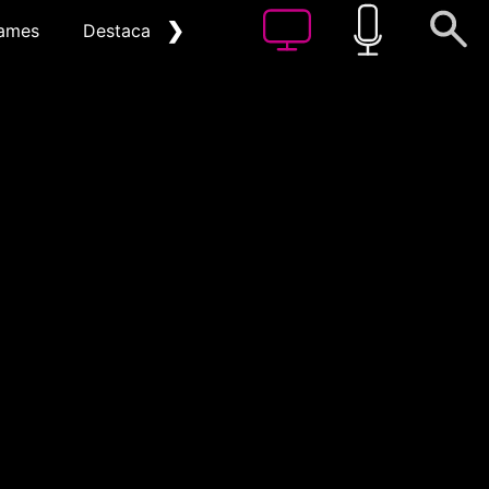
❯
ames
Destacat
Arxiu