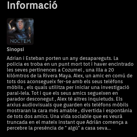
Informació
Sinopsi
Adrian i Esteban porten un any desapareguts. La
policia es troba en un punt mort tot i haver encintrado
les seves pertinences a Cozumel , una illa a 20
kilómtros de la Rivera Maya. Alex, un amic en comú de
tots dos aconsegueix fer-se amb els seus telèfons
mòbils , els quals utilitza per iniciar una investigació
paral•lela. Tot i que els seus amics segueixen en
parador desconegut , Alex té altres inquietuds. Els
arxius audiovisuals que guarden els telèfons mòbils
mostraran la cara més amable , divertida i espontània
de tots dos amics. Una vida sociable que es veurà
truncada en el mateix instant que Adrián comença a
La novícia Concepció, després
Crim de sang
percebre la presència de " algú" a casa seva...
d’exiliar-se de Mallorca a
Barcelona durant la Guerra