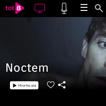
☰
Noctem