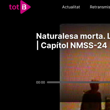
Actualitat
Retransmis
Naturalesa morta. L
| Capítol NMSS-24
00:00