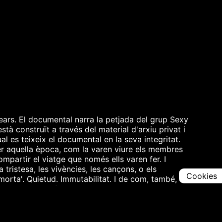
lears. El documental narra la petjada del grup Sexy
tà construït a través del material d'arxiu privat i
al es teixeix el documental en la seva integritat.
ser aquella època, com la varen viure els membres
ompartir el viatge que només ells varen fer. I
 tristesa, les vivències, les cançons, o els
Cookies
orta'. Quietud. Immutabilitat. I de com, també, es
s que ja no ho fan, i amb totes aquelles