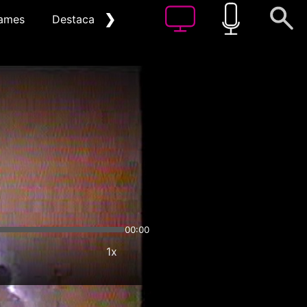
❯
ames
Destacat
Arxiu
00:00
1x