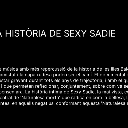
 HISTÒRIA DE SEXY SADIE
de música amb més repercussió de la història de les Illes Ba
'amistat i la caparrudesa poden ser el camí. El documental es
star gravant durant tots els anys de trajectòria, i amb el qu
la, i que permeten reflexionar, conjuntament, sobre com va 
pensen ara. La història íntima de Sexy Sadie, la mai vista, c
entral de 'Naturalesa morta' que radica en com la bellesa, la
ntes, en aquells negatius, conformant aquesta 'Naturalesa m
el pas del temps, amb les coses que encara brillen, i amb le
 a totes.