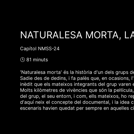
NATURALESA MORTA, LA
Capítol NMSS-24
🕓 81 minuts
'Naturalesa morta' és la història d'un dels grups 
Sadie des de dedins, i fa palès que, en ocasions, l
inèdit que els mateixos integrants del grup varen e
Molts kilòmetres de vivències que són la pel·lícu
del grup, el seu entorn, i com, ells mateixos, ho re
d'aquí neix el concepte del documental, i la idea c
escenaris havien quedat per sempre en aquelles ci
pot mirar aquesta tristesa i aquesta bellesa des d
experiències que mos han fet ser qui som. A tots i