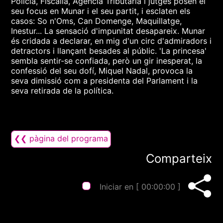
Policia, Fiscalia, Agència Tributària i jutges posen el
seu focus en Munar i el seu partit, i esclaten els
casos: So n'Oms, Can Domenge, Maquillatge,
Inestur... La sensació d'impunitat desapareix. Munar
és cridada a declarar, en mig d'un circ d'admiradors i
detractors i llançant besades al públic. 'La princesa'
sembla sentir-se confiada, però un gir inesperat, la
confessió del seu dofí, Miquel Nadal, provoca la
seva dimissió com a presidenta del Parlament i la
seva retirada de la política.
❮❮ pàgina del programa
Comparteix
Iniciar en [
00:00:00
]