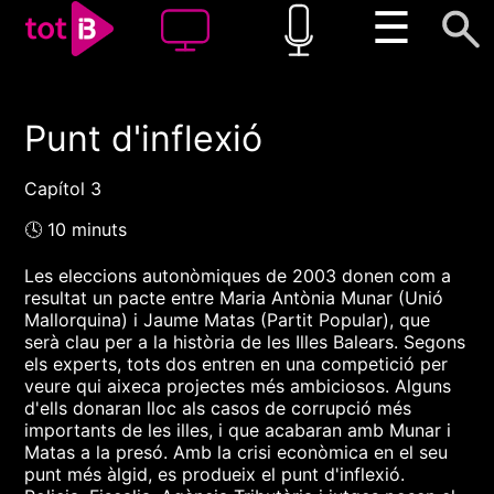
☰
Punt d'inflexió
00:00
00:00
1x
Capítol 3
🕓 10 minuts
Les eleccions autonòmiques de 2003 donen com a
resultat un pacte entre Maria Antònia Munar (Unió
Mallorquina) i Jaume Matas (Partit Popular), que
serà clau per a la història de les Illes Balears. Segons
els experts, tots dos entren en una competició per
veure qui aixeca projectes més ambiciosos. Alguns
d'ells donaran lloc als casos de corrupció més
importants de les illes, i que acabaran amb Munar i
Matas a la presó. Amb la crisi econòmica en el seu
punt més àlgid, es produeix el punt d'inflexió.