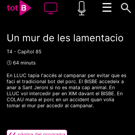
☰
Un mur de les lamentacio
00:00
00:00
1x
T4 - Capítol 85
🕓 64 minuts
En LLUC tapia l'accés al campanar per evitar que es
faci el tradicional bot del porc. El BISBE accedeix a
anar a Sant Jeroni si no es mata cap animal. En
LLUC vol intercedir per en XIM davant el BISBE. En
COLAU mata el porc en un accident quan volia
tomar el mur per accedir al campanar.
❮❮ pàgina del programa