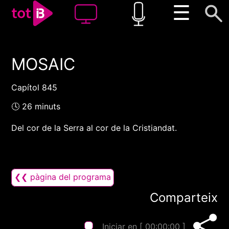
☰
MOSAIC
00:00
00:00
1x
Capítol 845
🕓 26 minuts
Del cor de la Serra al cor de la Cristiandat.
❮❮ pàgina del programa
Comparteix
Iniciar en [
00:00:00
]