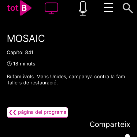
☰
MOSAIC
00:00
00:00
1x
Capítol 841
🕓 18 minuts
Bufamúvols. Mans Unides, campanya contra la fam.
Tallers de restauració.
❮❮ pàgina del programa
Comparteix