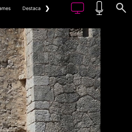
❯
ames
Destacat
Arxiu