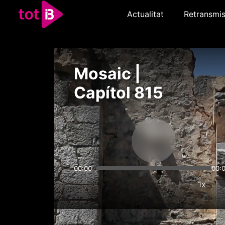
Actualitat
Retransmis
Mosaic |
Capítol 815
00:00
00:
1x