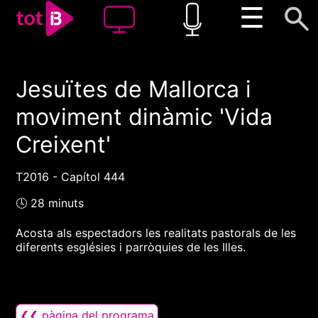
☰
Jesuïtes de Mallorca i
00:00
00:00
moviment dinàmic 'Vida
1x
Creixent'
T2016 - Capítol 444
🕓 28 minuts
Acosta als espectadors les realitats pastorals de les
diferents esglésies i parròquies de les Illes.
❮❮ pàgina del programa