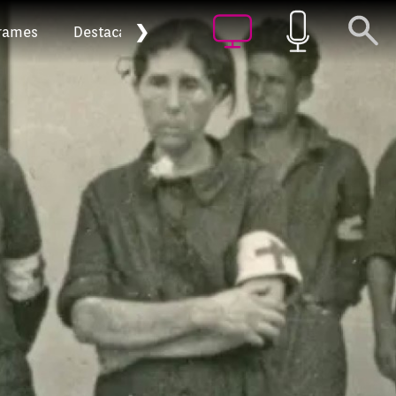
❯
rames
Destacat
Arxiu