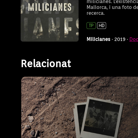
milicianes. L'existènci
Mallorca, i una foto d
Memòria i oblit d'una 
recerca.
Milicianes
· 2019 ·
Doc
Relacionat
Conta la història de la Guerra Civil Espanyo