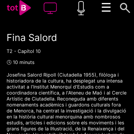
☰
Fina Salord
00:00
00:00
1x
T2 - Capítol 10
🕓 10 minuts
Josefina Salord Ripoll (Ciutadella 1955), filòloga i
historiadora de la cultura, ha desplegat una intensa
activitat a l'Institut Menorquí d'Estudis com a
coordinadora científica, a l'Ateneu de Maó i al Cercle
Artístic de Ciutadella. Reconeguda amb diferents
nomenaments acadèmics i guardons culturals fora
de Menorca, ha centrat la investigació i la divulgació
en la història cultural menorquina amb nombrosos
estudis, articles i edicions sobre els moviments i les
grans figures de la Il·lustració, de la Renaixença i del