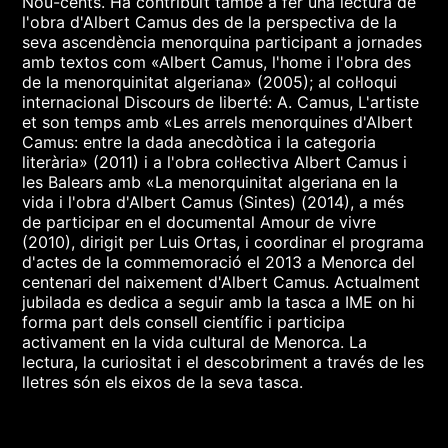
Nou-cents. Ha contribuït també a fer una lectura de
l'obra d'Albert Camus des de la perspectiva de la
seva ascendència menorquina participant a jornades
amb textos com «Albert Camus, l'home i l'obra des
de la menorquinitat algeriana» (2005); al col·loqui
internacional Discours de liberté: A. Camus, L'artiste
et son temps amb «Les arrels menorquines d'Albert
Camus: entre la dada anecdòtica i la categoria
literària» (2011) i a l'obra col·lectiva Albert Camus i
les Balears amb «La menorquinitat algeriana en la
vida i l'obra d'Albert Camus (Sintes) (2014), a més
de participar en el documental Amour de vivre
(2010), dirigit per Luis Ortas, i coordinar el programa
d'actes de la commemoració el 2013 a Menorca del
centenari del naixement d'Albert Camus. Actualment
jubilada es dedica a seguir amb la tasca a IME on hi
forma part dels consell científic i participa
activament en la vida cultural de Menorca. La
lectura, la curiositat i el descobriment a través de les
lletres són els eixos de la seva tasca.